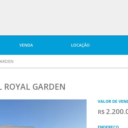
Seguros
Seguro
Seguro
Seguro
Seguro
Trabalhe
de
residencial
de vida
empresarial
conosco
veículos
VENDA
LOCAÇÃO
GARDEN
L ROYAL GARDEN
VALOR DE VEN
2.200.
R$
ENDEREÇO