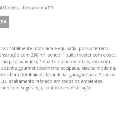
al Garden, - Umuarama/PR
APA
drão totalmente mobiliada e equipada, possui terreno
nstrução com 250 m², sendo: 1 suíte master com closet,
1 no piso superior), 1 quarto ou home office, sala com
o, cozinha gourmet totalmente equipada, piscina moderna,
ros bem distribuídos, lavanderia, garagem para 2 carros,
LED, acabamento refinado em todos os ambientes.
ado com segurança, conforto e sofisticação.