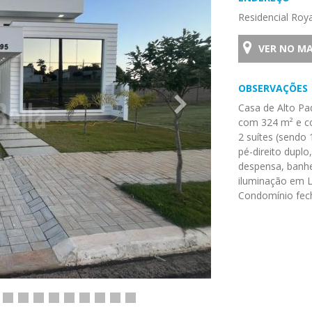
Residencial Roy
VER NO M
OBSERVAÇÕES
Casa de Alto Pa
com 324 m² e co
2 suítes (sendo 
pé-direito dupl
despensa, banhei
iluminação em 
Condomínio fech