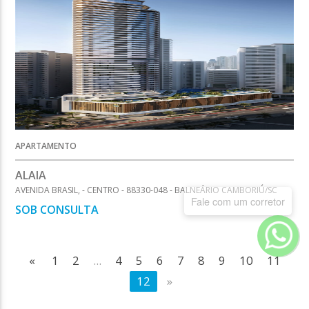
APARTAMENTO
ALAIA
AVENIDA BRASIL, - CENTRO - 88330-048 - BALNEÁRIO CAMBORIÚ/SC
Fale com um corretor
SOB CONSULTA
«
1
2
...
4
5
6
7
8
9
10
11
12
»